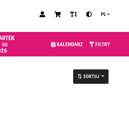
PL
ARTEK
3
KALENDARZ
FILTRY
SIE
026
SORTUJ