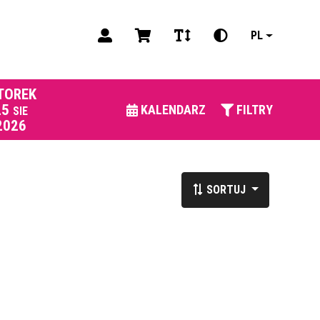
PL
TOREK
25
KALENDARZ
FILTRY
SIE
2026
SORTUJ